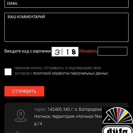
Введите код с картинки:
Обновить
Нажимая кнопку «Отправить», я подтверждаю свое
согласие с
политикой обработки персональных данных
ОТПРАВИТЬ
Адрес:
142400
, МО, г. о. Богородский, г.
Ногинск
,
территория «Ногинск-Технопарк»,
д.14