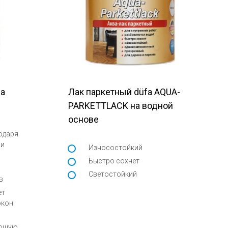
fa
Лак паркетный düfa AQUA-
PARKETTLACK на водной
основе
одаря
ии
Износостойкий
Быстро сохнет
Светостойкий
в
ет
окон
ающую