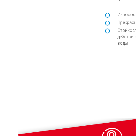
Износос
Прекрасн
Стойкост
действию
воды