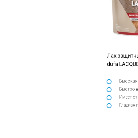
Лак защитн
düfa LACQU
Высокая
Быстро 
Имеет ст
Гладкая 