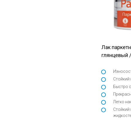
Лак паркет
глянцевый 
Износос
Стойкий
Быстро 
Прекрасн
Легко на
Стойкий 
жидкосте