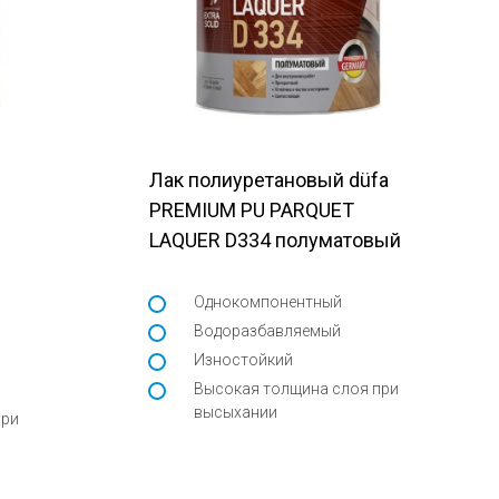
Лак полиуретановый düfa
PREMIUM PU PARQUET
LAQUER D334 полуматовый
Однокомпонентный
Водоразбавляемый
Изностойкий
Высокая толщина слоя при
высыхании
при