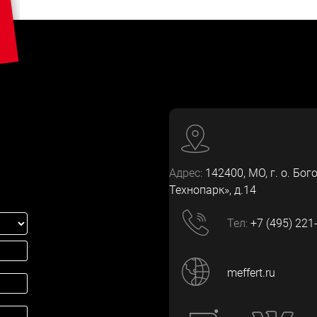
Адрес:
142400
, МО, г. о. Бог
Технопарк», д.14
Тел:
+7 (495) 221
meffert.ru