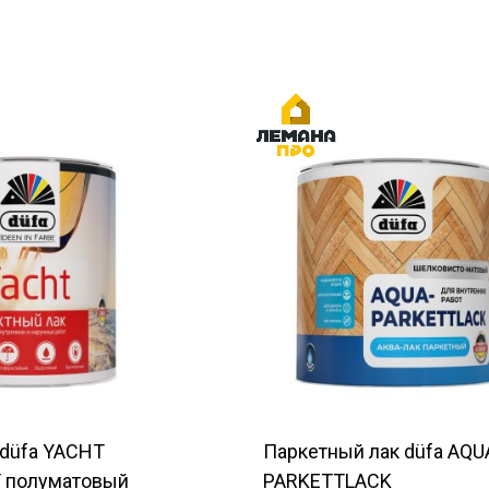
 düfa YACHT
Паркетный лак düfa AQU
/ полуматовый
PARKETTLACK