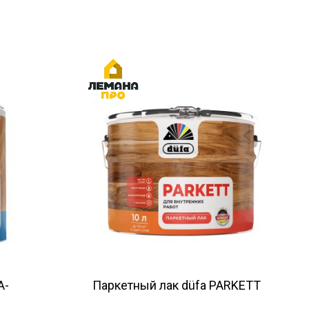
A-
Паркетный лак düfa PARKETT