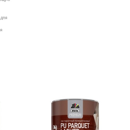
 для
ая