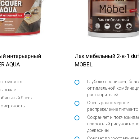
ый интерьерный
Лак мебельный 2-в-1 dü
ER AQUA
MOBEL
 стойкость
Глубоко проникает, благ
оптимальной комбинац
высыхает
растворителей
абильный блеск
Очень равномерное
поверхность
распределение пигменто
Сохраняет и подчеркива
природный рисунок вол
древесины
Cоздает водоотталкив