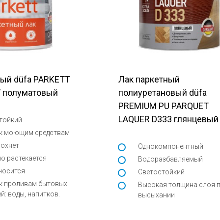
ный düfa PARKETT
Лак паркетный
/ полуматовый
полиуретановый düfa
PREMIUM PU PARQUET
LAQUER D333 глянцевый
тойкий
 к моющим средствам
сохнет
Однокомпонентный
о растекается
Водоразбавляемый
носится
Светостойкий
к проливам бытовых
Высокая толщина слоя 
й: воды, напитков.
высыхании