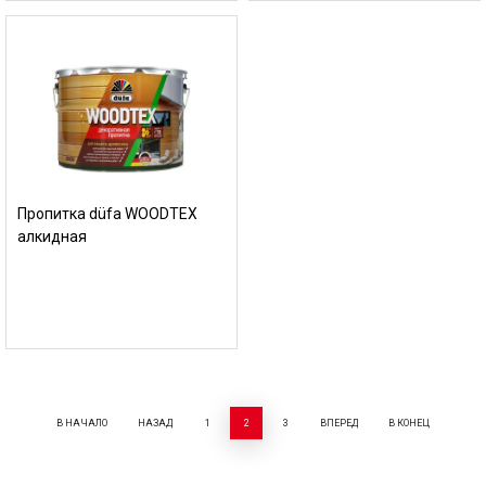
Пропитка düfa WOODTEX
алкидная
В НАЧАЛО
НАЗАД
1
2
3
ВПЕРЕД
В КОНЕЦ