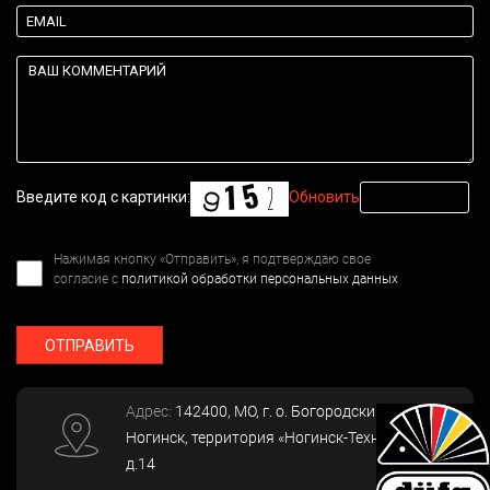
Введите код с картинки:
Обновить
Нажимая кнопку «Отправить», я подтверждаю свое
согласие с
политикой обработки персональных данных
ОТПРАВИТЬ
Адрес:
142400
, МО, г. о. Богородский, г.
Ногинск
,
территория «Ногинск-Технопарк»,
д.14