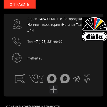
ОТПРАВИТЬ
Адрес:
142400
, МО, г. о. Богородский, г.
Ногинск
,
территория «Ногинск-Технопарк»,
д.14
Тел:
+7 (495) 221-66-66
meffert.ru
Политика конфиденциальности