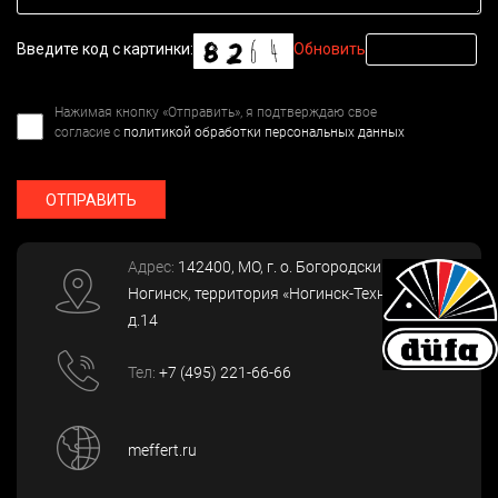
Введите код с картинки:
Обновить
Нажимая кнопку «Отправить», я подтверждаю свое
согласие с
политикой обработки персональных данных
ОТПРАВИТЬ
Адрес:
142400
, МО, г. о. Богородский, г.
Ногинск
,
территория «Ногинск-Технопарк»,
д.14
Тел:
+7 (495) 221-66-66
meffert.ru