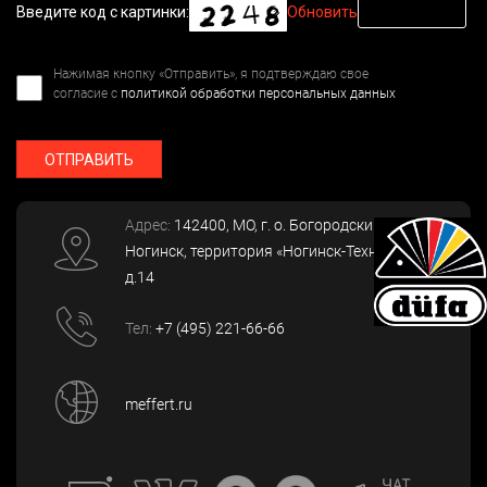
Введите код с картинки:
Обновить
Нажимая кнопку «Отправить», я подтверждаю свое
согласие с
политикой обработки персональных данных
ОТПРАВИТЬ
Адрес:
142400
, МО, г. о. Богородский, г.
Ногинск
,
территория «Ногинск-Технопарк»,
д.14
Тел:
+7 (495) 221-66-66
meffert.ru