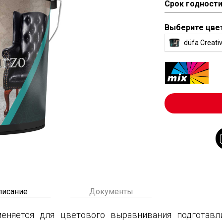
Срок годност
Выберите цве
düfa Creati
писание
Документы
именяется для цветового выравнивания подготав