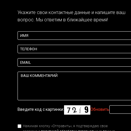
Укажите свои контактные данные и напишите ваш
вопрос. Мы ответим в ближайшее время!
{theme:body}
{theme:validation}
Введите код с картинки:
Обновить
Нажимая кнопку «Отправить», я подтверждаю свое