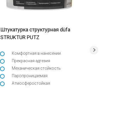
Штукатурка структурная düfa
Декоратив
STRUKTUR PUTZ
Creative 
эффектом
Комфортная в нанесении
Прекрасная адгезия
Эколог
Механическая стойкость
Эффект
Паропроницаемая
Дизайн
Атмосферостойкая
Просто
Для по
эксплу