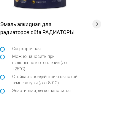
Эмаль алкидная для
Эмаль для
радиаторов düfa РАДИАТОРЫ
приборов 
Сверхпрочная
Не жел
Можно наносить при
Превос
включенном отоплении (до
Эласт
+25°С)
Стойкая к воздействию высокой
температуры (до +80°С)
Эластичная, легко наносится