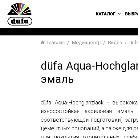
КАТАЛОГ
ВЫБР
Главная
Медиацентр
Видео
düf
düfa Aqua-Hochgl
эмаль
düfa Aqua-Hochglanzlack - высоко
износостойкая акриловая эмаль
соответствующей подготовки), загр
цементных оснований, а также для 
для покрытия отопительных приб