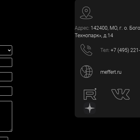
Адрес:
142400
, МО, г. о. Бог
Технопарк», д.14
Тел:
+7 (495) 221
meffert.ru