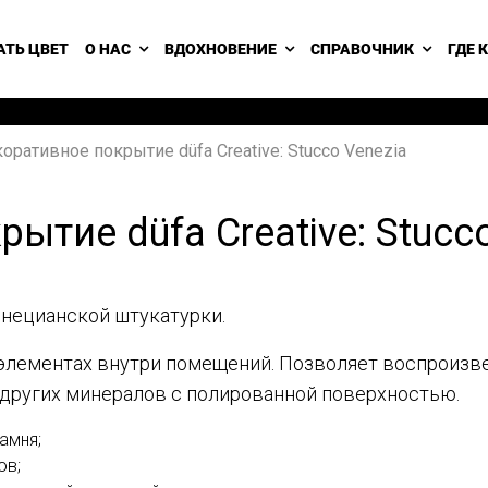
АТЬ ЦВЕТ
О НАС
ВДОХНОВЕНИЕ
СПРАВОЧНИК
ГДЕ 
оративное покрытие düfa Creative: Stucco Venezia
ытие düfa Creative: Stucco
нецианской штукатурки.
х элементах внутри помещений. Позволяет воспроизве
и других минералов с полированной поверхностью.
амня;
ов;