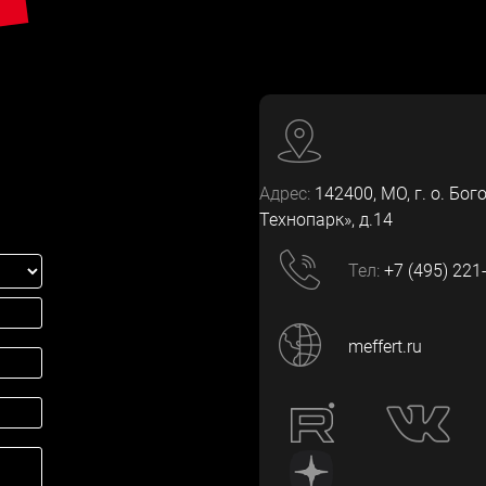
Адрес:
142400
, МО, г. о. Бог
Технопарк», д.14
Тел:
+7 (495) 221
meffert.ru