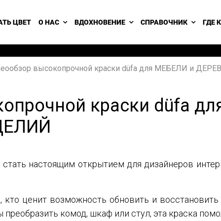
АТЬ ЦВЕТ
О НАС
ВДОХНОВЕНИЕ
СПРАВОЧНИК
ГДЕ 
еообзор высокопрочной краски düfa для МЕБЕЛИ и ДЕ
опрочной краски düfa дл
ДЕЛИЙ
т стать настоящим открытием для дизайнеров интер
х, кто ценит возможность обновить и восстановить
вы преобразить комод, шкаф или стул, эта краска по