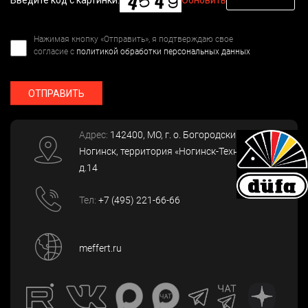
Введите код с картинки:
Обновить
Нажимая кнопку «Отправить», я подтверждаю свое
согласие с
политикой обработки персональных данных
ОТПРАВИТЬ
Адрес:
142400
, МО, г. о. Богородский, г.
Ногинск
,
территория «Ногинск-Технопарк»,
д.14
Тел:
+7 (495) 221-66-66
meffert.ru