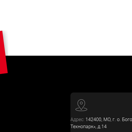
Адрес:
142400
, МО, г. о. Бог
Технопарк», д.14