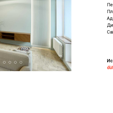
Пе
Пл
Ад
Ди
Са
Ис
Tatiana2 Gostinnaya1
Tatiana2 Detskaya2
Tatiana2 Detskaya1
Tatiana2 Kuhnya2
Tatiana2 Spalnya1
dü