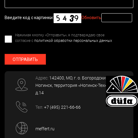
Введите код с картинки:
Обновить
Нажимая кнопку «Отправить», я подтверждаю свое
согласие с
политикой обработки персональных данных
ОТПРАВИТЬ
Адрес:
142400
, МО, г. о. Богородский, г.
Ногинск
,
территория «Ногинск-Технопарк»,
д.14
Тел:
+7 (495) 221-66-66
meffert.ru