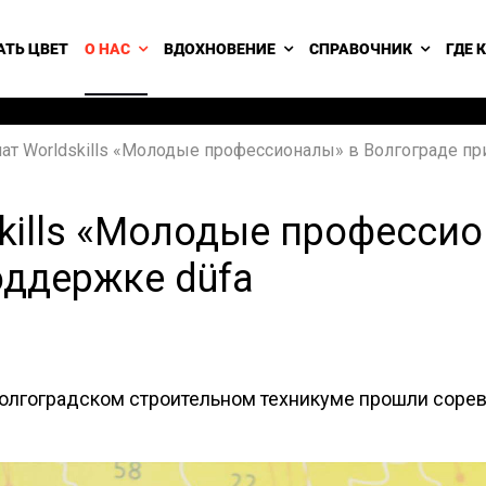
АТЬ ЦВЕТ
О НАС
ВДОХНОВЕНИЕ
СПРАВОЧНИК
ГДЕ 
ат Worldskills «Молодые профессионалы» в Волгограде пр
kills «Молодые професси
оддержке düfa
в Волгоградском строительном техникуме прошли сор