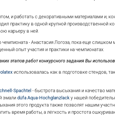
ертом, и работать с декоративными материалами и, к
ходил практику в одной крупной производственной ко
ою карьеру в ней.
 чемпионата - Анастасия Логоза, пока еще слишком 
енный опыт участия и практики на чемпионатах.
каких этапов работ конкурсного задания Вы использо
rolatex
использовалась как в подготовке стендов, та
chnell-Spaсhtel
- быстрота высыхания и качество мат
й эмали
düfa Aqua-Hochglanzlack
у нашей победительн
ыхания этого продукта также позволят нашим участ
ратить время работы, а лёгкость и простота ошкурива