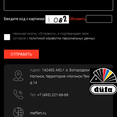
Введите код с картинки:
Обновить
Нажимая кнопку «Отправить», я подтверждаю свое
согласие с
политикой обработки персональных данных
ОТПРАВИТЬ
Адрес:
142400
, МО, г. о. Богородский, г.
Ногинск
,
территория «Ногинск-Технопарк»,
д.14
Тел:
+7 (495) 221-66-66
meffert.ru