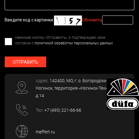
Введите код с картинки:
Обновить
Нажимая кнопку «Отправить», я подтверждаю свое
согласие с
политикой обработки персональных данных
ОТПРАВИТЬ
Адрес:
142400
, МО, г. о. Богородский, г.
Ногинск
,
территория «Ногинск-Технопарк»,
д.14
Тел:
+7 (495) 221-66-66
meffert.ru