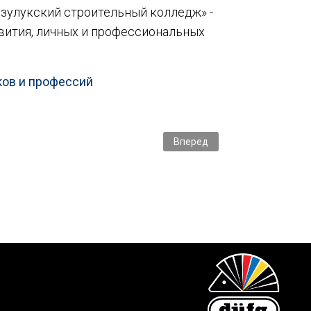
Бузулукский строительный колледж» -
звития, личных и профессиональных
ков и профессий
Следующий: Теперь и на ВсеИ
Вперед