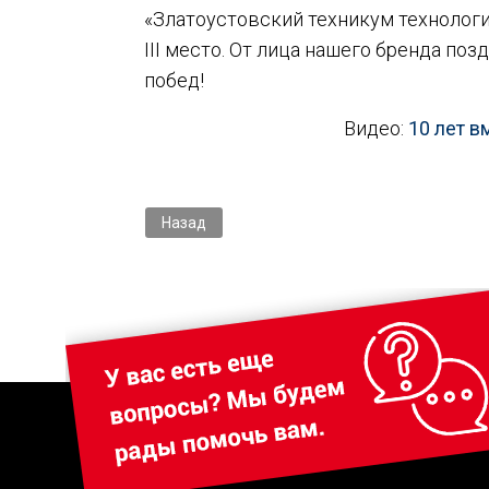
«Златоустовский техникум технологий
III место. От лица нашего бренда п
побед!
Видео:
10 лет в
Предыдущий: Новая серия düfa HOME в СТД 
Назад