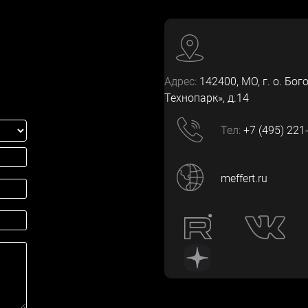
Адрес:
142400
, МО, г. о. Бог
Технопарк», д.14
Тел:
+7 (495) 221
meffert.ru