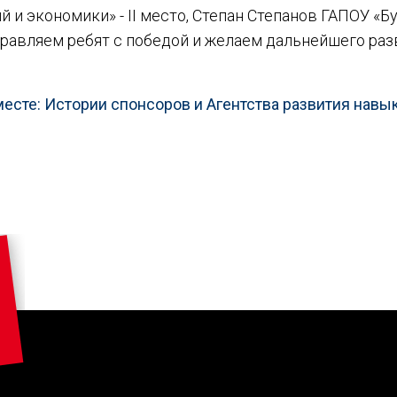
 и экономики» - II место, Степан Степанов ГАПОУ «
оздравляем ребят с победой и желаем дальнейшего ра
месте: Истории спонсоров и Агентства развития навы
«Петрович»