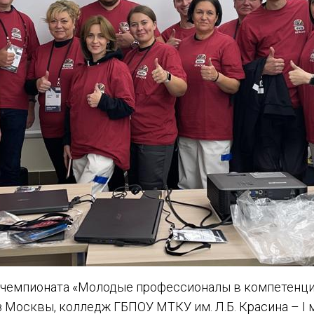
 чемпионата «Молодые профессионалы в компетенц
з Москвы, колледж ГБПОУ МТКУ им. Л.Б. Красина – I