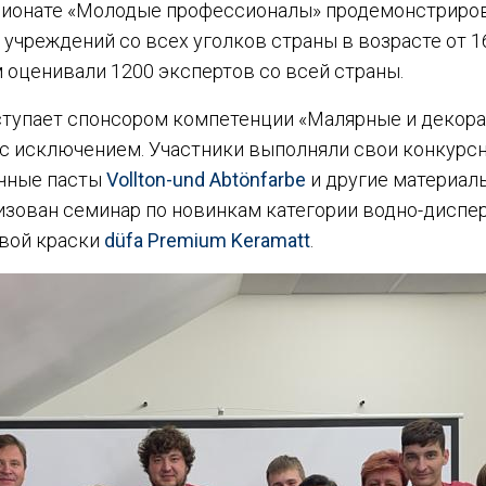
пионате «Молодые профессионалы» продемонстриров
чреждений со всех уголков страны в возрасте от 16
м оценивали 1200 экспертов со всей страны.
ступает спонсором компетенции «Малярные и декора
ас исключением. Участники выполняли свои конкурсн
очные пасты
Vollton-und Abtönfarbe
и другие материалы
зован семинар по новинкам категории водно-диспер
вой краски
düfa Premium Keramatt
.