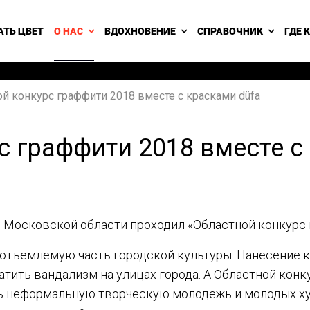
АТЬ ЦВЕТ
О НАС
ВДОХНОВЕНИЕ
СПРАВОЧНИК
ГДЕ 
й конкурс граффити 2018 вместе с красками düfa
с граффити 2018 вместе с
ии Московской области проходил «Областной конкурс 
еотъемлемую часть городской культуры. Нанесение 
тить вандализм на улицах города. А Областной конк
ь неформальную творческую молодежь и молодых ху