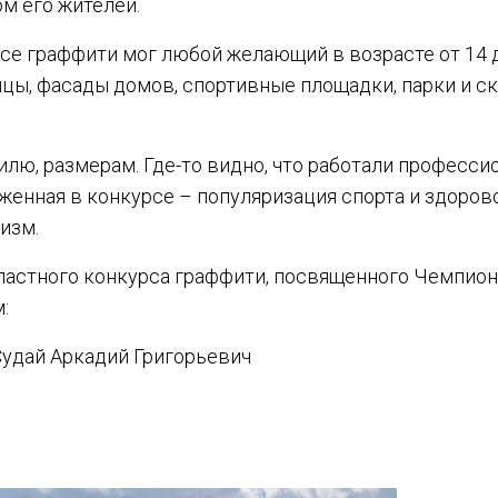
м его жителей.
се граффити мог любой желающий в возрасте от 14 д
цы, фасады домов, спортивные площадки, парки и с
лю, размерам. Где-то видно, что работали профессио
оженная в конкурсе – популяризация спорта и здорово
изм.
ластного конкурса граффити, посвященного Чемпион
:
 Судай Аркадий Григорьевич