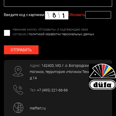
Введите код с картинки:
Обновить
Нажимая кнопку «Отправить», я подтверждаю свое
согласие с
политикой обработки персональных данных
ОТПРАВИТЬ
Адрес:
142400
, МО, г. о. Богородский, г.
Ногинск
,
территория «Ногинск-Технопарк»,
д.14
Тел:
+7 (495) 221-66-66
meffert.ru