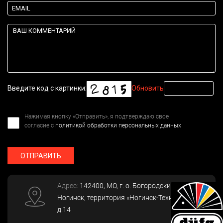
Введите код с картинки:
Обновить
Нажимая кнопку «Отправить», я подтверждаю свое
согласие с
политикой обработки персональных данных
ОТПРАВИТЬ
Адрес:
142400
, МО, г. о. Богородский, г.
Ногинск
,
территория «Ногинск-Технопарк»,
д.14