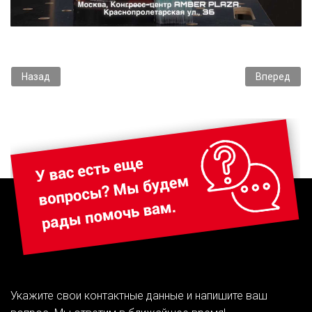
Предыдущий: Итоги слета в Минске 16-17 мая 2025
Следующий: 
Назад
Вперед
Укажите свои контактные данные и напишите ваш