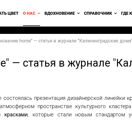
АТЬ ЦВЕТ
О НАС
ВДОХНОВЕНИЕ
СПРАВОЧНИК
ГДЕ 
новение home" — статья в журнале "Калининградские дома
e" — статья в журнале "К
е состоялась презентация дизайнерской линейки к
атмосферном пространстве культурного кластера
и красками
, которые стали новым стандартом у