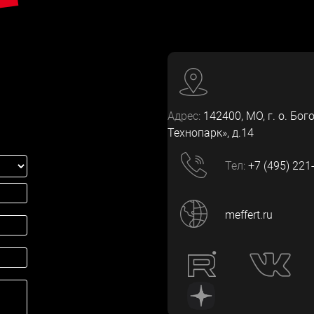
Адрес:
142400
, МО, г. о. Бог
Технопарк», д.14
Тел:
+7 (495) 221
meffert.ru