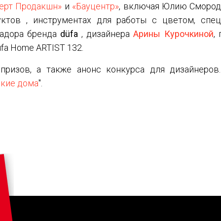
ерт Продакшн»
и
«Бауцентр»
, включая Юлию Смород
уктов , инструментах для работы с цветом, спе
садора бренда
düfa
, дизайнера
Арины Курочкиной
,
fa Home ARTIST 132.
ризов, а также анонс конкурса для дизайнеров
кие дома
".