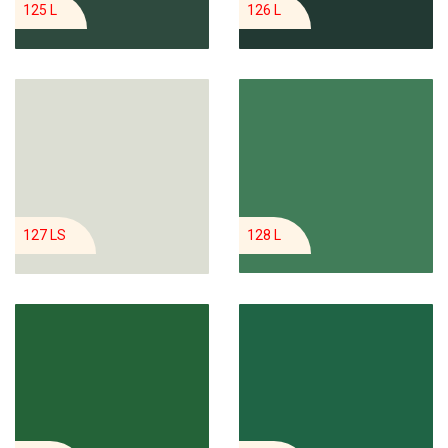
125 L
126 L
127 LS
128 L