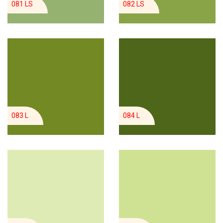
081 LS
082 LS
083 L
084 L