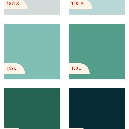
157 LS
158 LS
159 L
160 L