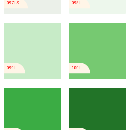
097 LS
098 L
099 L
100 L