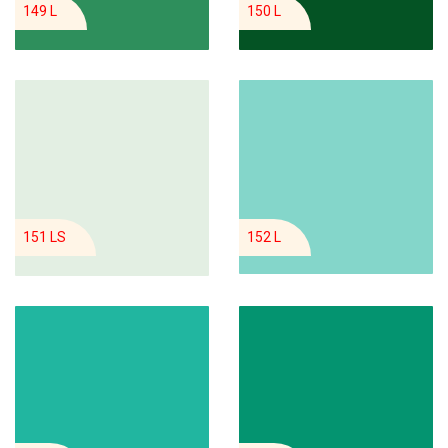
149 L
150 L
151 LS
152 L