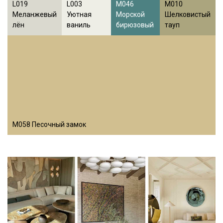
L019
L003
M046
M010
Меланжевый
Уютная
Морской
Шелковистый
лён
ваниль
бирюзовый
тауп
M058 Песочный замок