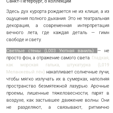
Санкт-Петербург, о коллекции
Здесь дух курорта рождается не из клише, а из
ощущения полного дыхания. Это не театральная
декорация, а современная интерпретация
вечного лета, где каждая деталь — гимн
свободе и свету.
Светлые стены (
L003 Уютная ваниль
)
— не
просто фон, а отражение самого света.
Гладкая,
как морская галька, штукатурка (
L019
Меланжевый лён
)
накапливает солнечные лучи,
чтобы мягко излучать их в сумерках, наполняя
пространство безмятежной лазурью. Арочные
проемы, лишенные тяжеловесности, парят в
воздухе, как застывшее движение волны. Они
не разделяют, а связывают, ритмично