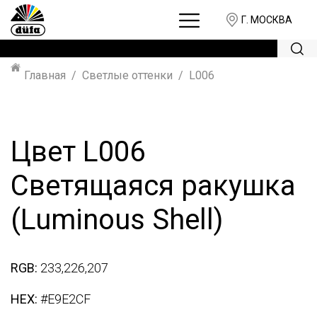
Г. МОСКВА
Главная
Светлые оттенки
L006
Цвет L006
Светящаяся ракушка
(Luminous Shell)
RGB:
233,226,207
HEX:
#E9E2CF