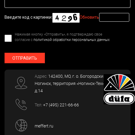
Введите код с картинки:
Обновить
Нажимая кнопку «Отправить», я подтверждаю свое
согласие с
политикой обработки персональных данных
ОТПРАВИТЬ
Адрес:
142400
, МО, г. о. Богородский, г.
Ногинск
,
территория «Ногинск-Технопарк»,
д.14
Тел:
+7 (495) 221-66-66
meffert.ru