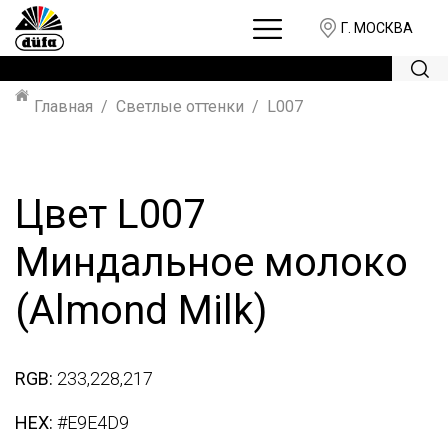
Г. МОСКВА
Главная
Светлые оттенки
L007
Цвет L007
Миндальное молоко
(Almond Milk)
RGB:
233,228,217
HEX:
#E9E4D9