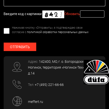
Введите код с картинки:
Обновить
Нажимая кнопку «Отправить», я подтверждаю свое
согласие с
политикой обработки персональных данных
ОТПРАВИТЬ
Адрес:
142400
, МО, г. о. Богородский, г.
Ногинск
,
территория «Ногинск-Технопарк»,
д.14
Тел:
+7 (495) 221-66-66
meffert.ru