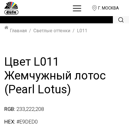
Г. МОСКВА
Главная
Светлые оттенки
L011
Цвет L011
Жемчужный лотос
(Pearl Lotus)
RGB:
233,222,208
HEX:
#E9DED0