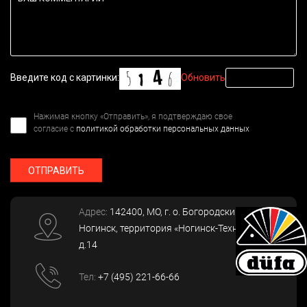
Введите код с картинки:
Обновить
Нажимая кнопку «Отправить», я подтверждаю свое
согласие с
политикой обработки персональных данных
ОТПРАВИТЬ
Адрес:
142400
, МО, г. о. Богородский, г.
Ногинск
,
территория «Ногинск-Технопарк»,
д.14
Тел:
+7 (495) 221-66-66