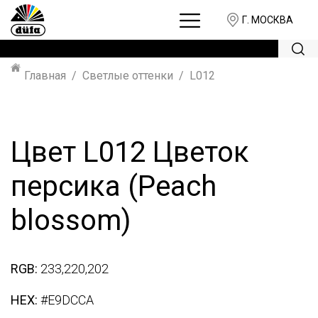
Г. МОСКВА
Главная
Светлые оттенки
L012
Цвет L012 Цветок
персика (Peach
blossom)
RGB:
233,220,202
HEX:
#E9DCCA