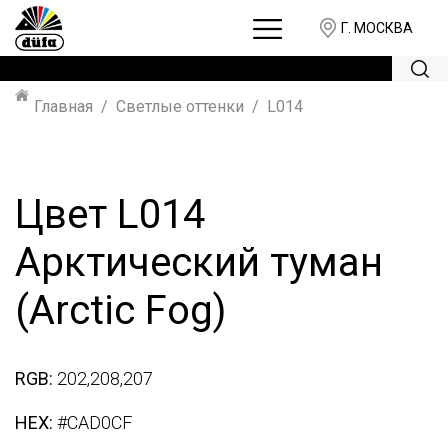
Г. МОСКВА
Главная
Светлые оттенки
L014
Цвет L014
Арктический туман
(Arctic Fog)
RGB:
202,208,207
HEX:
#CAD0CF