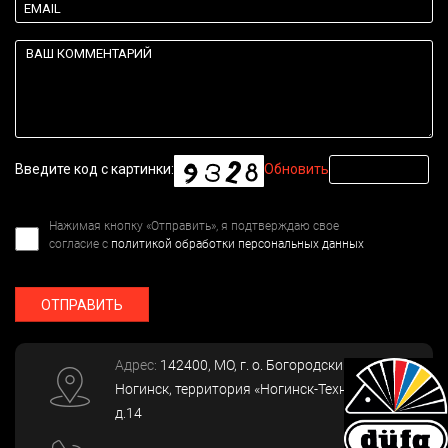
Введите код с картинки:
Обновить
Нажимая кнопку «Отправить», я подтверждаю свое
согласие с
политикой обработки персональных данных
ОТПРАВИТЬ
Адрес:
142400
, МО, г. о. Богородский, г.
Ногинск
,
территория «Ногинск-Технопарк»,
д.14