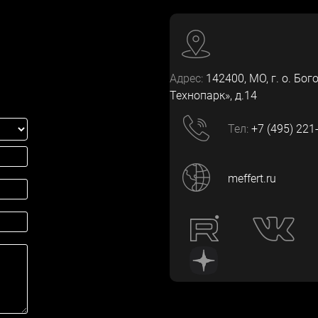
Адрес:
142400
, МО, г. о. Бог
Технопарк», д.14
Тел:
+7 (495) 221
meffert.ru