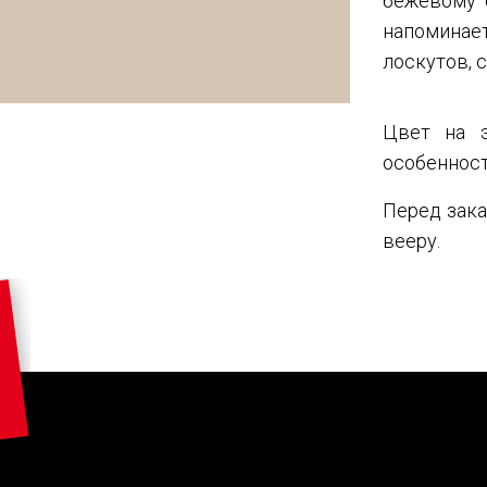
бежевому 
напоминае
лоскутов, 
Цвет на э
особенност
Перед зака
вееру.