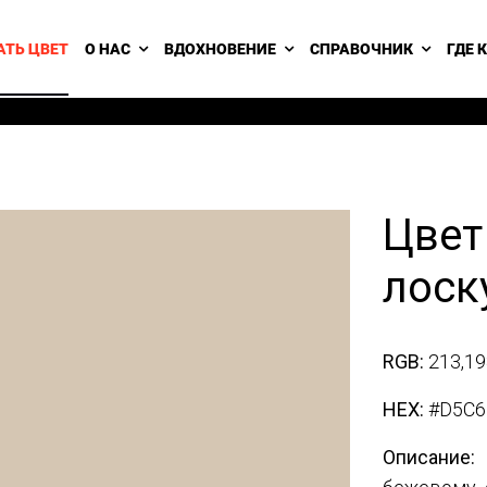
АТЬ ЦВЕТ
О НАС
ВДОХНОВЕНИЕ
СПРАВОЧНИК
ГДЕ 
Цвет
лоску
RGB:
213,19
HEX:
#D5C6
Описание: