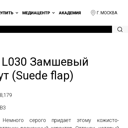
Г. МОСКВА
КУПИТЬ
МЕДИАЦЕНТР
АКАДЕМИЯ
 L030 Замшевый
т (Suede flap)
8,179
B3
Немного серого придает этому кожисто-