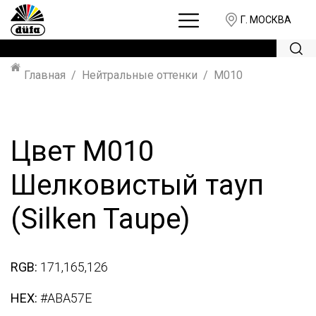
Г. МОСКВА
Главная
Нейтральные оттенки
M010
Цвет M010
Шелковистый тауп
(Silken Taupe)
RGB:
171,165,126
HEX:
#ABA57E