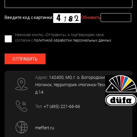
Введите код с картинки:
Обновить
Нажимая кнопку «Отправить», я подтверждаю свое
согласие с
политикой обработки персональных данных
ОТПРАВИТЬ
Адрес:
142400
, МО, г. о. Богородский, г.
Ногинск
,
территория «Ногинск-Технопарк»,
д.14
Тел:
+7 (495) 221-66-66
meffert.ru