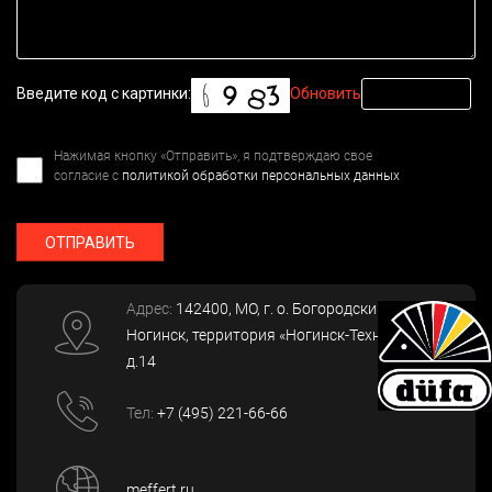
Введите код с картинки:
Обновить
Нажимая кнопку «Отправить», я подтверждаю свое
согласие с
политикой обработки персональных данных
ОТПРАВИТЬ
Адрес:
142400
, МО, г. о. Богородский, г.
Ногинск
,
территория «Ногинск-Технопарк»,
д.14
Тел:
+7 (495) 221-66-66
meffert.ru