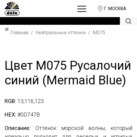
Г. МОСКВА
Главная
Нейтральные оттенки
M075
Цвет M075 Русалочий
синий (Mermaid Blue)
RGB:
13,116,123
HEX:
#0D747B
Описание:
Оттенок морской волны, который
идеально подходит для веселых и игривых