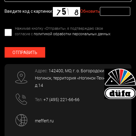
Введите код с картинки:
Обновить
Нажимая кнопку «Отправить», я подтверждаю свое
согласие с
политикой обработки персональных данных
ОТПРАВИТЬ
Адрес:
142400
, МО, г. о. Богородский, г.
Ногинск
,
территория «Ногинск-Технопарк»,
д.14
Тел:
+7 (495) 221-66-66
meffert.ru