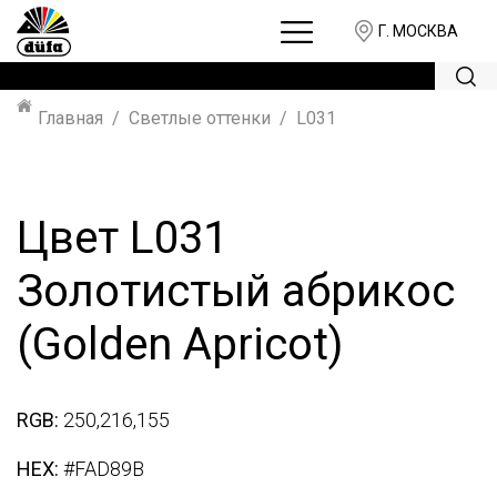
Г. МОСКВА
Главная
Светлые оттенки
L031
Цвет L031
Золотистый абрикос
(Golden Apricot)
RGB:
250,216,155
HEX:
#FAD89B