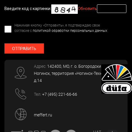
Введите код с картинки:
Обновить
Нажимая кнопку «Отправить», я подтверждаю свое
согласие с
политикой обработки персональных данных
ОТПРАВИТЬ
Адрес:
142400
, МО, г. о. Богородский, г.
Ногинск
,
территория «Ногинск-Технопарк»,
д.14
Тел:
+7 (495) 221-66-66
meffert.ru