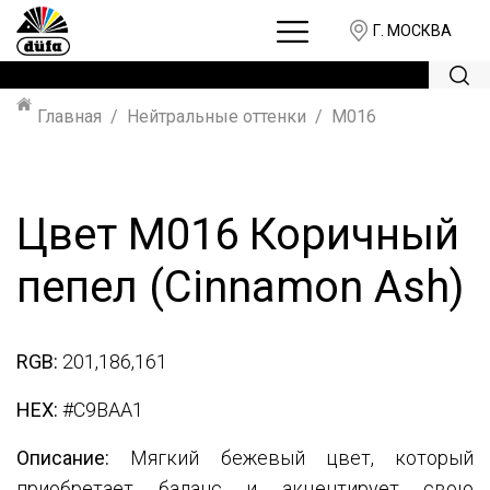
Г. МОСКВА
Главная
Нейтральные оттенки
M016
Цвет M016 Коричный
пепел (Cinnamon Ash)
RGB:
201,186,161
HEX:
#C9BAA1
Описание:
Мягкий бежевый цвет, который
приобретает баланс и акцентирует свою