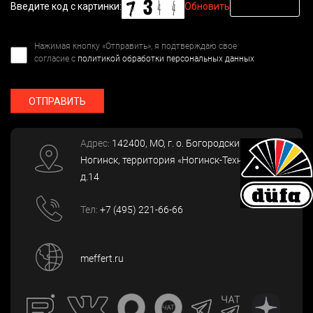
Введите код с картинки:
Обновить
Нажимая кнопку «Отправить», я подтверждаю свое
согласие с
политикой обработки персональных данных
ОТПРАВИТЬ
Адрес:
142400
, МО, г. о. Богородский, г.
Ногинск
,
территория «Ногинск-Технопарк»,
д.14
Тел:
+7 (495) 221-66-66
meffert.ru