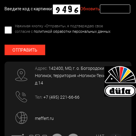
Введите код с картинки:
Обновить
Нажимая кнопку «Отправить», я подтверждаю свое
согласие с
политикой обработки персональных данных
ОТПРАВИТЬ
Адрес:
142400
, МО, г. о. Богородский, г.
Ногинск
,
территория «Ногинск-Технопарк»,
д.14
Тел:
+7 (495) 221-66-66
meffert.ru