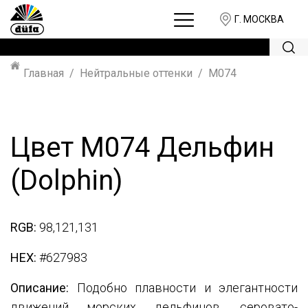
Г. МОСКВА
Главная
Нейтральные оттенки
M074
Цвет M074 Дельфин
(Dolphin)
RGB:
98,121,131
HEX:
#627983
Описание:
Подобно плавности и элегантности
движений морских дельфинов, серовато-