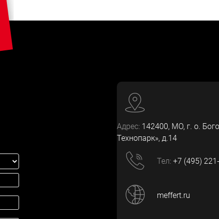
Адрес:
142400
, МО, г. о. Бог
Технопарк», д.14
Тел:
+7 (495) 221
meffert.ru