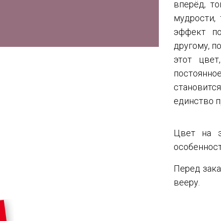
вперёд, т
мудрости,
эффект по
другому, п
этот цвет
постоянно
становитс
единство п
Цвет на э
особенност
Перед зака
вееру.