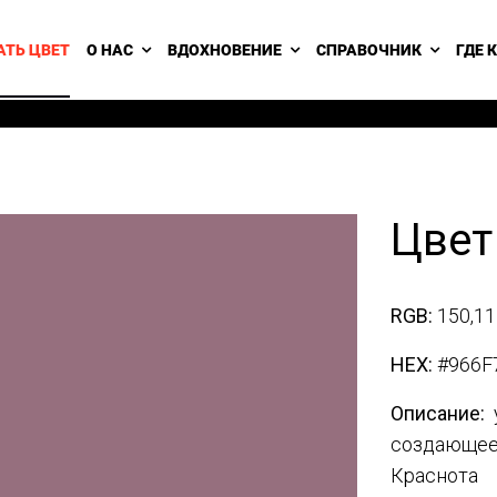
АТЬ ЦВЕТ
О НАС
ВДОХНОВЕНИЕ
СПРАВОЧНИК
ГДЕ 
Цвет
RGB:
150,11
HEX:
#966F
Описание:
у
создающее 
Краснота 