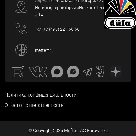
Адрес:
142400
, МО, г. о. Богородский, г.
Ногинск
,
территория «Ногинск-Технопарк»,
д.14
Тел:
+7 (495) 221-66-66
meffert.ru
Политика конфиденциальности
Отказ от ответственности
© Copyright
2026
Meffert AG Farbwerke