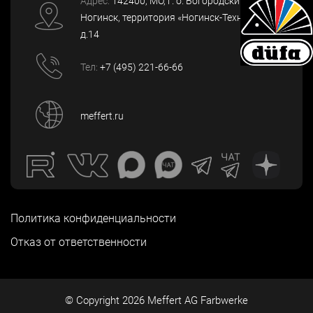
Адрес:
142400
, МО, г. о. Богородский, г.
Ногинск
,
территория «Ногинск-Технопарк»,
д.14
Тел:
+7 (495) 221-66-66
meffert.ru
Политика конфиденциальности
Отказ от ответственности
© Copyright
2026
Meffert AG Farbwerke