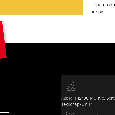
Перед зака
вееру.
Адрес:
142400
, МО, г. о. Бог
Технопарк», д.14