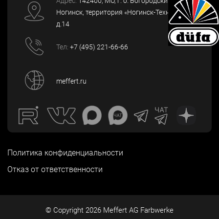
Адрес:
142400
, МО, г. о. Богородский, г.
Ногинск
,
территория «Ногинск-Технопарк»,
д.14
Тел:
+7 (495) 221-66-66
meffert.ru
Политика конфиденциальности
Отказ от ответственности
© Copyright
2026
Meffert AG Farbwerke