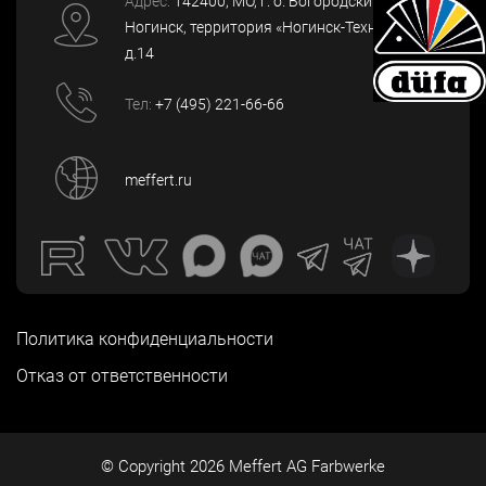
Адрес:
142400
, МО, г. о. Богородский, г.
Ногинск
,
территория «Ногинск-Технопарк»,
д.14
Тел:
+7 (495) 221-66-66
meffert.ru
Политика конфиденциальности
Отказ от ответственности
© Copyright
2026
Meffert AG Farbwerke