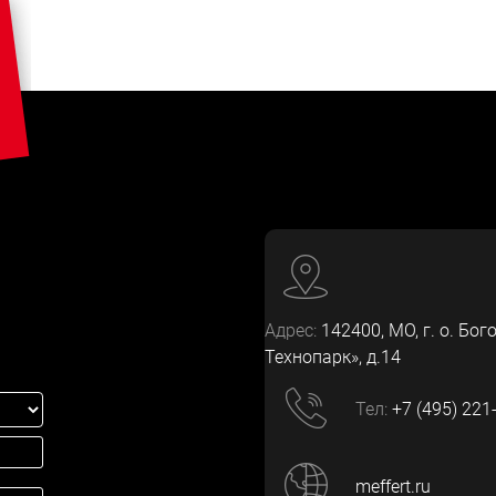
Адрес:
142400
, МО, г. о. Бог
Технопарк», д.14
Тел:
+7 (495) 221
meffert.ru