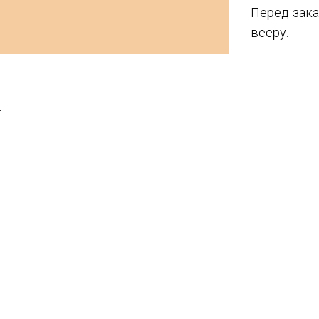
Перед зака
вееру.
T