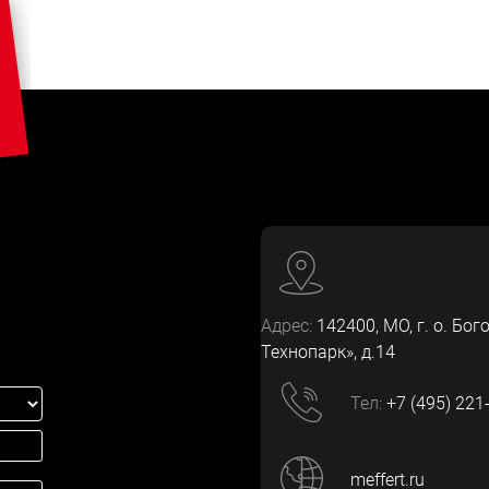
Адрес:
142400
, МО, г. о. Бог
Технопарк», д.14
Тел:
+7 (495) 221
meffert.ru