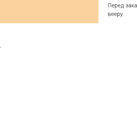
Перед зака
вееру.
T