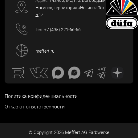
Адрес:
142400
, МО, г. о. Богородский, г.
Ногинск
,
территория «Ногинск-Технопарк»,
д.14
Тел:
+7 (495) 221-66-66
meffert.ru
Политика конфиденциальности
Отказ от ответственности
© Copyright
2026
Meffert AG Farbwerke