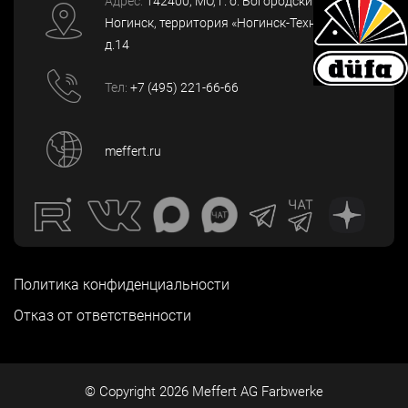
Адрес:
142400
, МО, г. о. Богородский, г.
Ногинск
,
территория «Ногинск-Технопарк»,
д.14
Тел:
+7 (495) 221-66-66
meffert.ru
Политика конфиденциальности
Отказ от ответственности
© Copyright
2026
Meffert AG Farbwerke