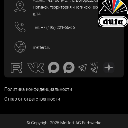
Адрес:
142400
, МО, г. о. Богородский, г.
Ногинск
,
территория «Ногинск-Технопарк»,
д.14
Тел:
+7 (495) 221-66-66
meffert.ru
Политика конфиденциальности
Отказ от ответственности
© Copyright
2026
Meffert AG Farbwerke