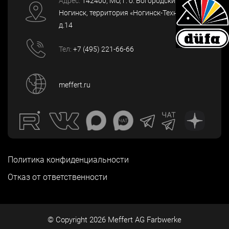
Адрес:
142400
, МО, г. о. Богородский, г.
Ногинск
,
территория «Ногинск-Технопарк»,
д.14
Тел:
+7 (495) 221-66-66
meffert.ru
Политика конфиденциальности
Отказ от ответственности
© Copyright
2026
Meffert AG Farbwerke